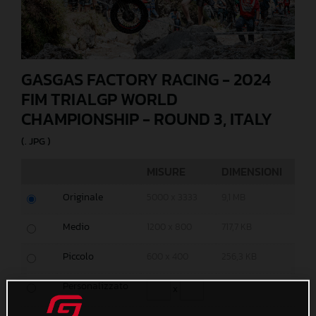
GASGAS FACTORY RACING - 2024
FIM TRIALGP WORLD
CHAMPIONSHIP - ROUND 3, ITALY
(. JPG )
MISURE
DIMENSIONI
Originale
5000 x 3333
9,1 MB
Medio
1200 x 800
717,7 KB
Piccolo
600 x 400
256,3 KB
Personalizzato
x