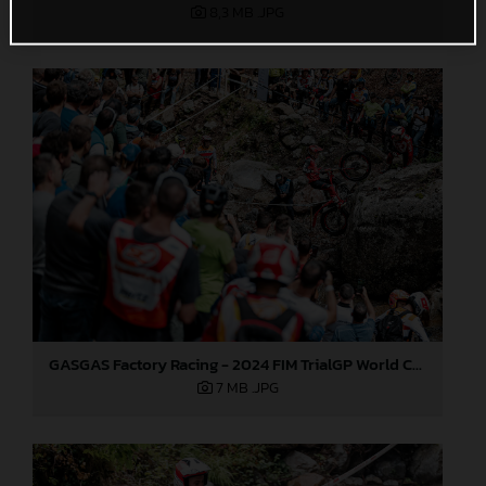
8,3 MB
.JPG
GASGAS Factory Racing - 2024 FIM TrialGP World Championship - Round 3, Italy
7 MB
.JPG