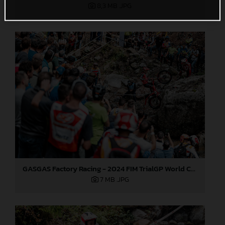
8,3 MB
.JPG
GASGAS Factory Racing - 2024 FIM TrialGP World Championship - Round 3, Italy
7 MB
.JPG