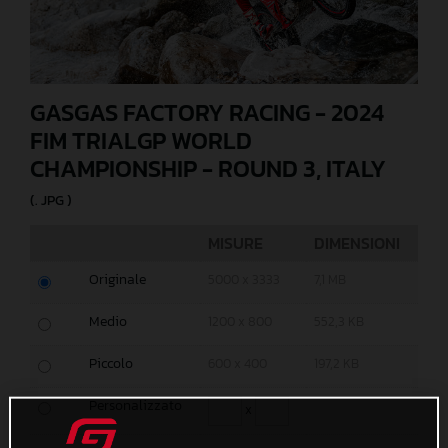
GASGAS FACTORY RACING - 2024
FIM TRIALGP WORLD
CHAMPIONSHIP - ROUND 3, ITALY
(. JPG )
MISURE
DIMENSIONI
Originale
5000 x 3333
7,1 MB
Medio
1200 x 800
552,3 KB
Piccolo
600 x 400
197,2 KB
Personalizzato
x