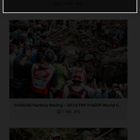
8,3 MB
.JPG
GASGAS Factory Racing - 2024 FIM TrialGP World Championship - Round 3, Italy
7 MB
.JPG