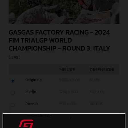
GASGAS FACTORY RACING - 2024
FIM TRIALGP WORLD
CHAMPIONSHIP - ROUND 3, ITALY
(. JPG )
MISURE
DIMENSIONI
Originale
5000 x 3333
6,1 MB
Medio
1200 x 800
509,9 KB
Piccolo
600 x 400
182,1 KB
Personalizzato
x