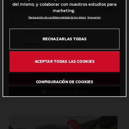
del mismo, y colaborar con nuestros estudios para
MEDIDAS
TAMAÑO
marketing.
Declaración de confidencialidad de los datos
Impresión
Original
2832 x 4240
3,2 MB
Medio
1200 x 1797
515,1 KB
RECHAZARLAS TODAS
Pequeño
600 x 899
184,1 KB
Personalizado
x
ACEPTAR TODAS LAS COOKIES
Descarga directa
CONFIGURACIÓN DE COOKIES
Guardar en Lightbox