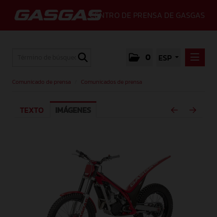
CENTRO DE PRENSA DE GASGAS
0
ESP
COMUNICADO DE PRENSA
Comunicado de prensa
/
Comunicados de prensa
COMUNICADOS DE PRENSA
TEXTO
IMÁGENES
MEDIA
GALLERY
GASGAS
CONTACTO