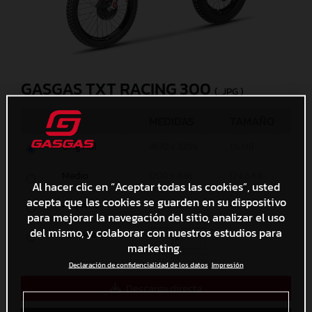
GASGAS TXT RACING 300
(. JPG )
MEDIDAS
TAMAÑO
Original
4670 x 3299
1,6 MB
Medio
1200 x 848
124,6 KB
Al hacer clic en “Aceptar todas las cookies”, usted
acepta que las cookies se guarden en su dispositivo
Pequeño
600 x 424
44,5 KB
para mejorar la navegación del sitio, analizar el uso
del mismo, y colaborar con nuestros estudios para
Personalizado
x
marketing.
Declaración de confidencialidad de los datos
Impresión
Descarga directa