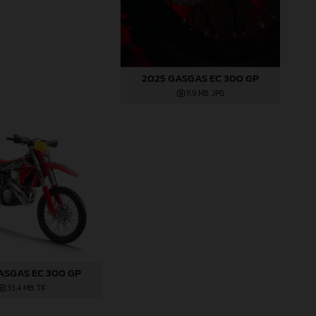
2025 GASGAS EC 300 GP
11,9 MB
.JPG
ASGAS EC 300 GP
33,4 MB
.TIF