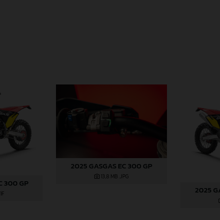
2025 GASGAS EC 300 GP
13,8 MB
.JPG
C 300 GP
2025 G
TIF