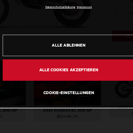
S
Datenschutzerklärung
Impressum
C
ALLE ABLEHNEN
ALLE COOKIES AKZEPTIEREN
COOKIE-EINSTELLUNGEN
2025 G
C 300 GP
2025 GASGAS EC 300 GP
PG
13,4 MB
.JPG