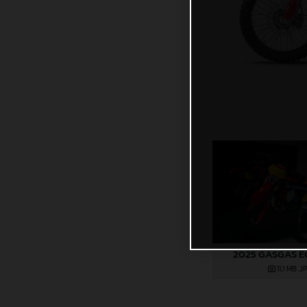
2025 GASGAS E
11,1 MB
.J