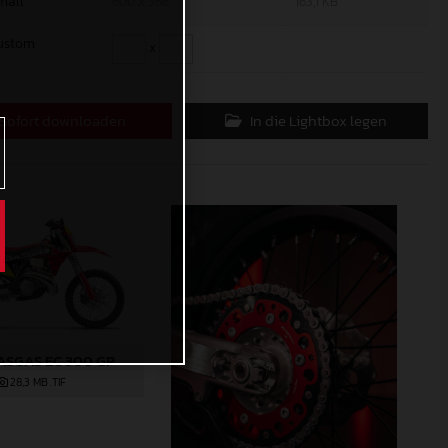
mall
600 x 366
163,1 KB
ustom
x
Sofort downloaden
In die Lightbox legen
ASGAS EC 300 GP
28,3 MB
.TIF