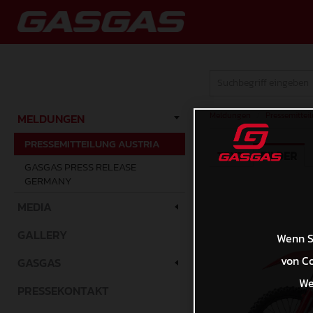
Meldungen
/
Pressemittei
MELDUNGEN
PRESSEMITTEILUNG AUSTRIA
TEXT
BILDER
GASGAS PRESS RELEASE
GERMANY
MEDIA
GALLERY
Wenn Si
von Co
GASGAS
We
PRESSEKONTAKT