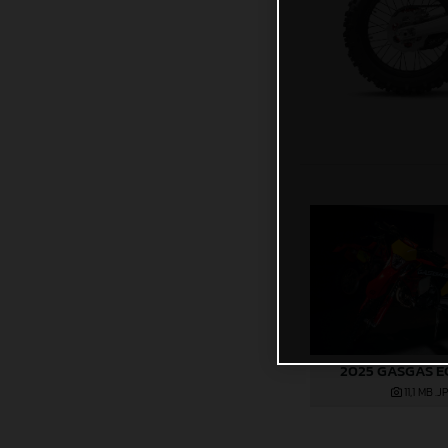
2025 GASGAS E
11,1 MB
.J