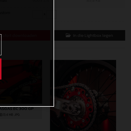
mall
600 x 374
163,8 KB
ustom
x
Sofort downloaden
In die Lightbox legen
ASGAS EC 300 GP
13,4 MB
.JPG