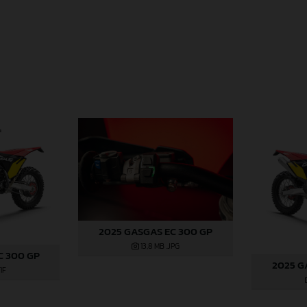
2025 GASGAS EC 300 GP
13,8 MB
.JPG
C 300 GP
2025 G
TIF