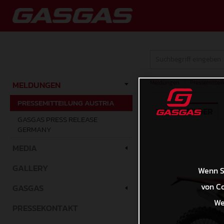
Meldungen
/
Pressemittei
MELDUNGEN
PRESSEMITTEILUNG AUSTRIA
TEXT
BILDER
GASGAS PRESS RELEASE
GERMANY
MEDIA
GALLERY
Wenn Si
von Co
GASGAS
We
PRESSEKONTAKT