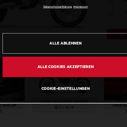
S
Datenschutzerklärung
Impressum
C
ALLE ABLEHNEN
ALLE COOKIES AKZEPTIEREN
COOKIE-EINSTELLUNGEN
2025 GASGAS EC 300 GP
C 300 GP
2025 G
30,2 MB
.TIF
PG