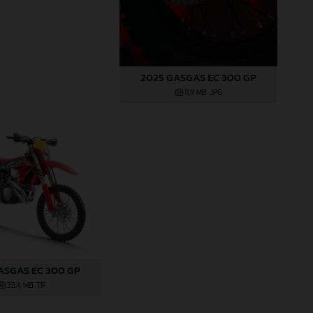
2025 GASGAS EC 300 GP
11,9 MB
.JPG
ASGAS EC 300 GP
33,4 MB
.TIF