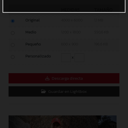
MEDIDAS
TAMAÑO
Original
4000 x 6000
1,1 MB
Medio
1200 x 1800
550,6 KB
Pequeño
600 x 900
196,6 KB
Personalizado
x
Descarga directa
Guardar en Lightbox