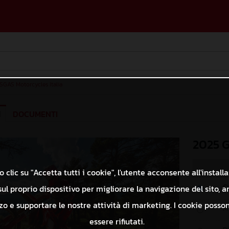
SGAS Motorcycles Italia
I
DOCUMENTI
2025 
 clic su "Accetta tutti i cookie", l'utente acconsente all'install
O
ul proprio dispositivo per migliorare la navigazione del sito, a
izzo e supportare le nostre attività di marketing. I cookie poss
M
essere rifiutati.