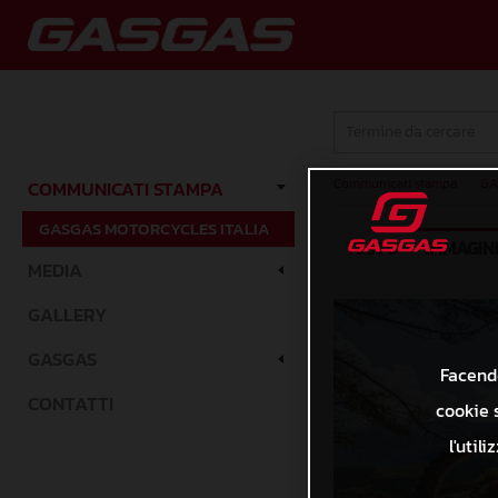
Communicati stampa
/
GA
COMMUNICATI STAMPA
GASGAS MOTORCYCLES ITALIA
TESTO
IMMAGIN
MEDIA
GALLERY
GASGAS
Facendo
CONTATTI
cookie s
l'util