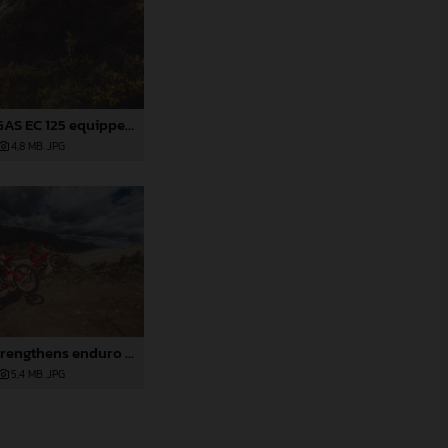
2025 GASGAS EC 125 equipped with Technical Accessories
4,8 MB
.JPG
GASGAS strengthens enduro line-up for 2025
5,4 MB
.JPG