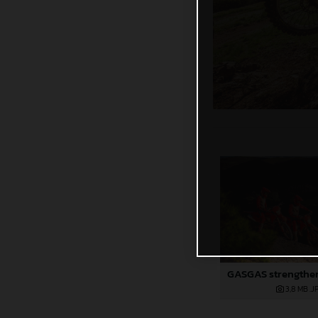
3,8 MB
.J