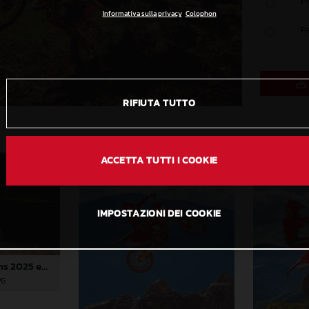
P
Informativa sulla privacy
Colophon
P
RIFIUTA TUTTO
ACCETTA TUTTI I COOKIE
IMPOSTAZIONI DEI COOKIE
GASGAS strengthens 2025 enduro line-up with the return of the EC 125!
PG