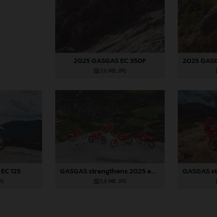
2025 GASGAS EC 350F
3,6 MB
.JPG
EC 125
GASGAS strengthens 2025 enduro line-up with the return of the EC 125!
PG
5,6 MB
.JPG