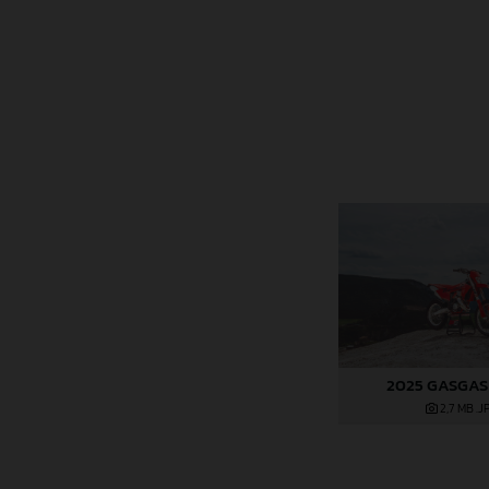
2025 GASGAS 
2,7 MB
.J