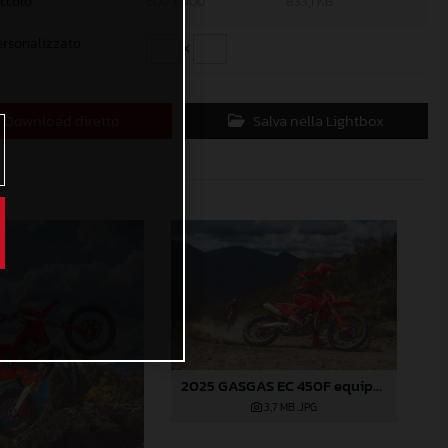
iccolo
600 x 400
833,1 KB
ersonalizzato
x
Download diretto
Salva nella Lightbox
2025 GASGAS EC 450F equipped with Technical Accessories
3,7 MB
.JPG