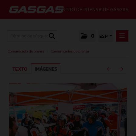
CENTRO DE PRENSA DE GASGAS
0
ESP
COMUNICADO DE PRENSA
Comunicado de prensa
/
Comunicados de prensa
COMUNICADOS DE PRENSA
TEXTO
IMÁGENES
MEDIA
GALLERY
GASGAS
CONTACTO