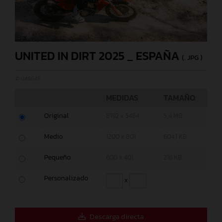
UNITED IN DIRT 2025 _ ESPAÑA
(. JPG )
© GASGAS
MEDIDAS
TAMAÑO
Original
8192 x 5464
5,4 MB
Medio
1200 x 801
604,1 KB
Pequeño
600 x 401
216 KB
Personalizado
x
Descarga directa