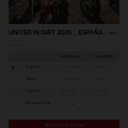
UNITED IN DIRT 2025 _ ESPAÑA
(. JPG )
© GASGAS
MEDIDAS
TAMAÑO
Original
8192 x 5464
5,1 MB
Medio
1200 x 801
513 KB
Pequeño
600 x 401
183,5 KB
Personalizado
x
Descarga directa