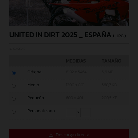
UNITED IN DIRT 2025 _ ESPAÑA
(. JPG )
© GASGAS
MEDIDAS
TAMAÑO
Original
8192 x 5464
5,6 MB
Medio
1200 x 801
560,7 KB
Pequeño
600 x 401
200,5 KB
Personalizado
x
Descarga directa