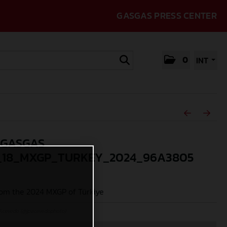
GASGAS PRESS CENTER
0
INT
_GASGAS
18_MXGP_TURKEY_2024_96A3805
om the 2024 MXGP of Türkiye
Acevedo (@jpacevedophoto)