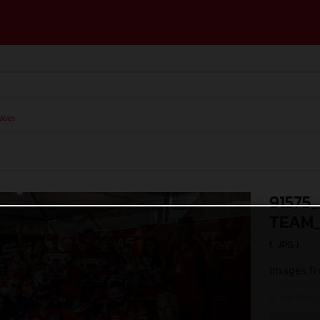
ases
91575
TEAM_
(. JPG )
Images fr
© Juan Pablo 