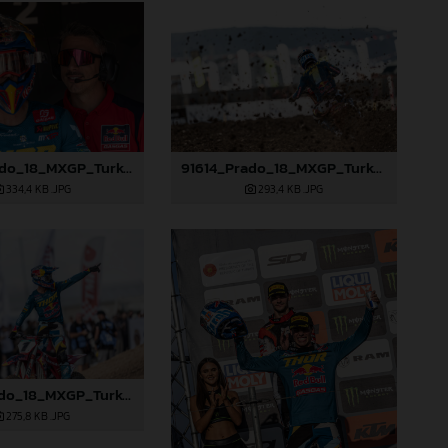
91610_Prado_18_MXGP_Turkey_2024_22A3416
91614_Prado_18_MXGP_Turkey_2024_22A3528
334,4 KB
.JPG
293,4 KB
.JPG
91619_Prado_18_MXGP_Turkey_2024_22A4760
275,8 KB
.JPG