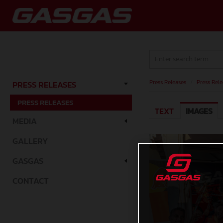
Press Releases
/
Press Rele
PRESS RELEASES
PRESS RELEASES
TEXT
IMAGES
MEDIA
GALLERY
GASGAS
CONTACT