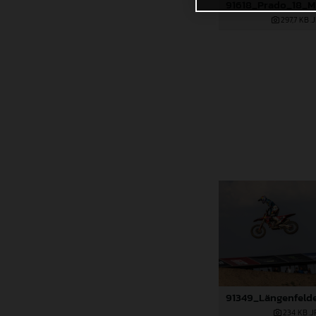
297,7 KB
.
234 KB
.J