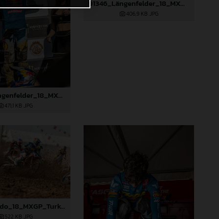
91346_Längenfelder_18_MXGP_Turkey_2024_22A0137
406,9 KB
.JPG
91580_Längenfelder_18_MXGP_Turkey_2024_22A3259
471,1 KB
.JPG
91356_Prado_18_MXGP_Turkey_2024_22A5201
522 KB
.JPG