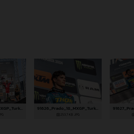
91625_Prado_18_MXGP_Turkey_2024_22A4972
91626_Prado_18_MXGP_Turkey_2024_22A4986
JPG
253,7 KB
.JPG