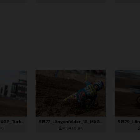
91359_Prado_18_MXGP_Turkey_2024_22A6132
91577_Längenfelder_18_MXGP_Turkey_2024_22A2171
JPG
439,4 KB
.JPG