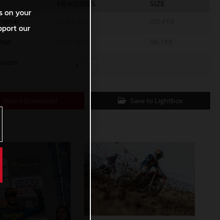
MEASURES
SIZE
s on your
riginal
1200 x 800
495,4 KB
pport our
mall
600 x 400
196,7 KB
ustom
x
Direct Download
Save to Lightbox