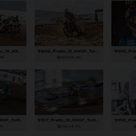
91583_Längenfelder_18_MXGP_Turkey_2024_22A8033
91608_Prado_18_MXGP_Turkey_2024_22A1105
JPG
443,8 KB
.JPG
91616_Prado_18_MXGP_Turkey_2024_22A3886
91617_Prado_18_MXGP_Turkey_2024_22A4502
PG
249,1 KB
.JPG