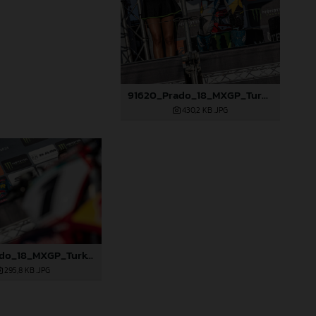
91620_Prado_18_MXGP_Turkey_2024_22A4845
430,2 KB
.JPG
91627_Prado_18_MXGP_Turkey_2024_22A5046
295,8 KB
.JPG