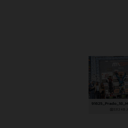
531,3 KB
.