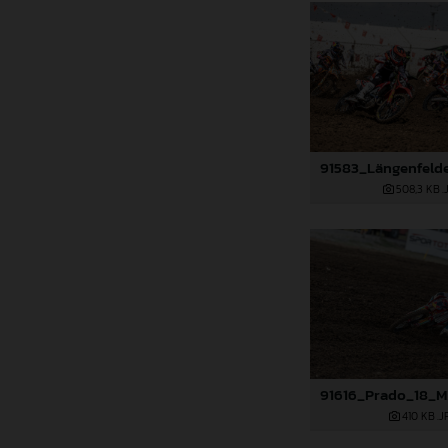
508,3 KB
.
410 KB
.J