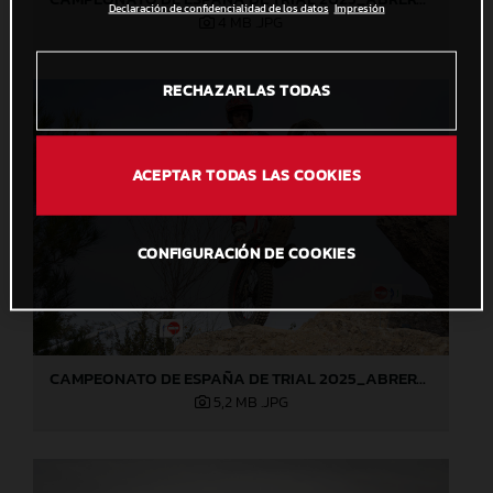
Declaración de confidencialidad de los datos
Impresión
4 MB
.JPG
RECHAZARLAS TODAS
ACEPTAR TODAS LAS COOKIES
CONFIGURACIÓN DE COOKIES
CAMPEONATO DE ESPAÑA DE TRIAL 2025_ABRERA (Barcelona), 1ª prueba_Jaime Busto
5,2 MB
.JPG