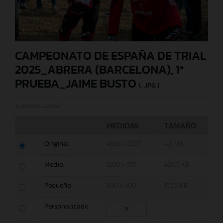
CAMPEONATO DE ESPAÑA DE TRIAL
2025_ABRERA (BARCELONA), 1ª
PRUEBA_JAIME BUSTO
(. JPG )
© GASGAS ESPAÑA
MEDIDAS
TAMAÑO
Original
4893 x 3257
4,2 MB
Medio
1200 x 799
426,5 KB
Pequeño
600 x 400
152,5 KB
Personalizado
x