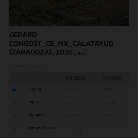
GERARD
CONGOST_CE_MX_CALATAYUD
(ZARAGOZA)_2024
(. JPG )
© Juan Pablo Acevedo
MEDIDAS
TAMAÑO
Original
2500 x 1667
1,4 MB
Medio
1200 x 801
389,7 KB
Pequeño
600 x 401
139,4 KB
Personalizado
x