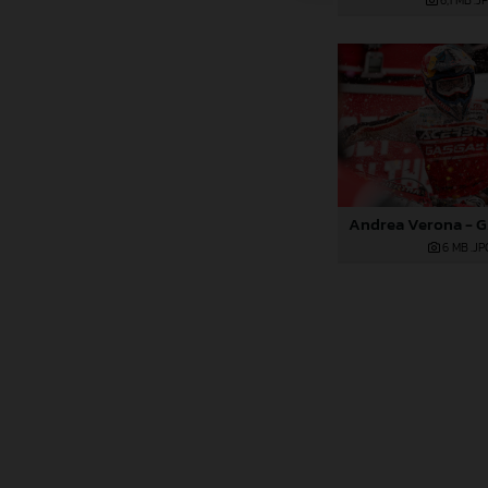
6,1 MB
.J
6 MB
.JP