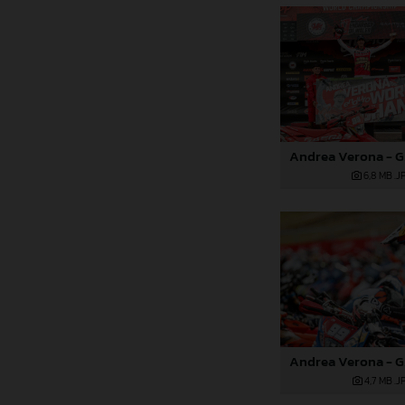
6,8 MB
.J
4,7 MB
.J