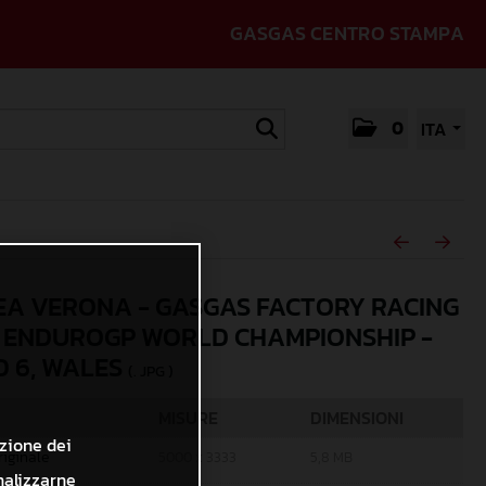
GASGAS CENTRO STAMPA
0
ITA
A VERONA - GASGAS FACTORY RACING
4 ENDUROGP WORLD CHAMPIONSHIP -
 6, WALES
(. JPG )
MISURE
DIMENSIONI
azione dei
riginale
5000 x 3333
5,8 MB
nalizzarne