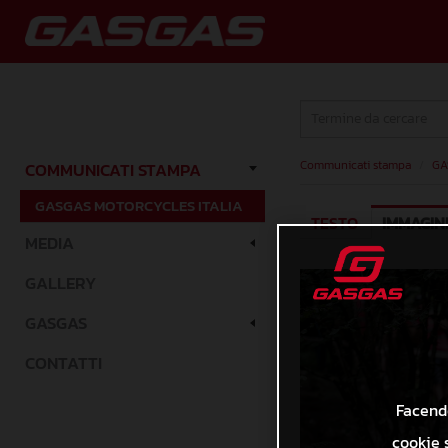
Communicati stampa
/
GA
COMMUNICATI STAMPA
GASGAS MOTORCYCLES ITALIA
TESTO
IMMAGIN
MEDIA
GALLERY
GASGAS
CONTATTI
Facendo
cookie s