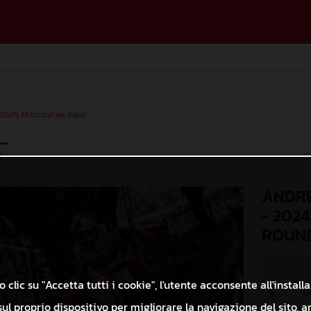
SGAS Motorcycles Italia
I
ANDRE
- 202
ROUND
 clic su "Accetta tutti i cookie", l'utente acconsente all'install
O
ul proprio dispositivo per migliorare la navigazione del sito, a