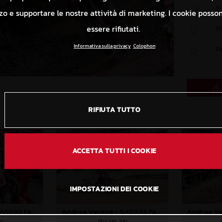
M
izzo e supportare le nostre attività di marketing. I cookie poss
essere rifiutati.
P
Informativa sulla privacy
Colophon
P
RIFIUTA TUTTO
ACCETTA TUTTI I COOKIE
IMPOSTAZIONI DEI COOKIE
Andrea Verona - GASGAS Factory Racing - 2024 EnduroGP World Championship - Round 6, Wales
Andrea Verona - GASGAS Factory Racing - 2024 EnduroGP World Championship - Round 6, Wales