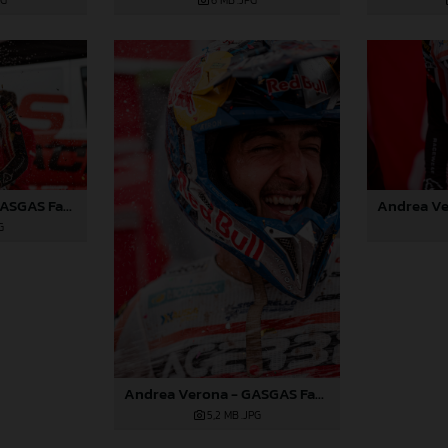
PG
6 MB
.JPG
Andrea Verona - GASGAS Factory Racing - 2024 EnduroGP World Championship - Round 6, Wales
G
Andrea Verona - GASGAS Factory Racing - 2024 EnduroGP World Championship - Round 6, Wales
5,2 MB
.JPG