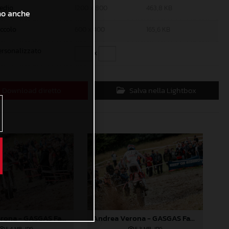
edio
1200 x 800
463,8 KB
ono anche
iccolo
600 x 400
165,6 KB
ersonalizzato
x
Download diretto
Salva nella Lightbox
Andrea Verona - GASGAS Factory Racing - 2024 EnduroGP World Championship - Round 6, Wales
Andrea Verona - GASGAS Factory Racing - 2024 EnduroGP World Championship - Round 6, Wales