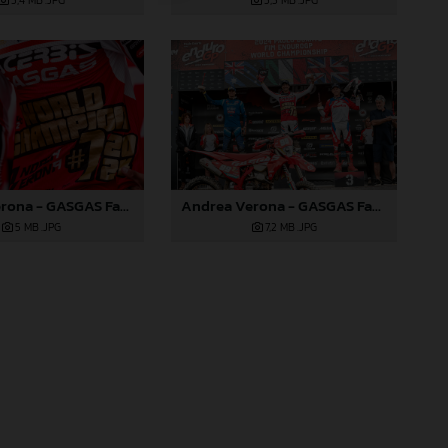
5,4 MB
.JPG
5,3 MB
.JPG
Andrea Verona - GASGAS Factory Racing - 2024 EnduroGP World Championship - Round 6, Wales
Andrea Verona - GASGAS Factory Racing - 2024 EnduroGP World Championship - Round 6, Wales
5 MB
.JPG
7,2 MB
.JPG