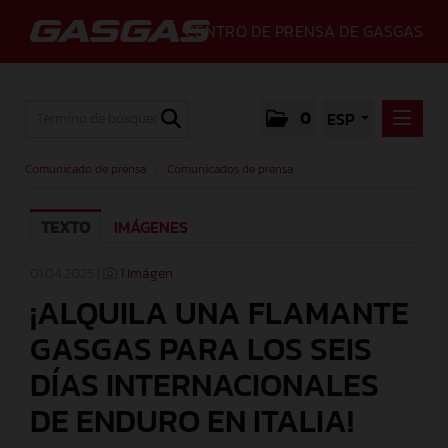
CENTRO DE PRENSA DE GASGAS
0
ESP
COMUNICADO DE PRENSA
Comunicado de prensa
/
Comunicados de prensa
COMUNICADOS DE PRENSA
TEXTO
IMÁGENES
MEDIA
GALLERY
01.04.2025 |
1 Imágen
¡ALQUILA UNA FLAMANTE
GASGAS
GASGAS PARA LOS SEIS
CONTACTO
DÍAS INTERNACIONALES
DE ENDURO EN ITALIA!