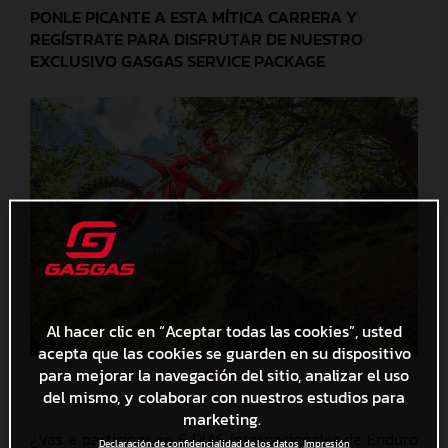
PONLE PICANTE A ESTA MÍTICA CARRERA Y
REGÍSTRATE PARA DISFRUTAR DE NUESTRO
EXCLUSIVO GASGAS SERVICE PACKAGE
Al hacer clic en “Aceptar todas las cookies”, usted
acepta que las cookies se guarden en su dispositivo
para mejorar la navegación del sitio, analizar el uso
6DAYS
del mismo, y colaborar con nuestros estudios para
marketing.
¿Vas a participar en 6 DÍAS Internacionales de Enduro
Declaración de confidencialidad de los datos
Impresión