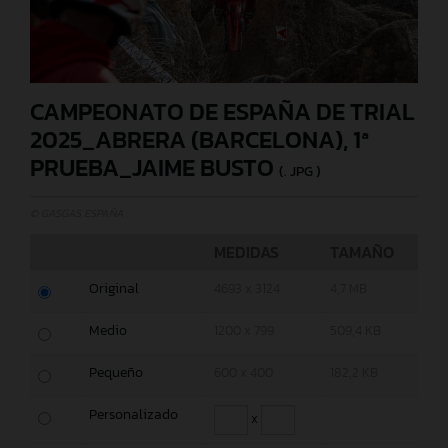
CAMPEONATO DE ESPAÑA DE TRIAL
2025_ABRERA (BARCELONA), 1ª
PRUEBA_JAIME BUSTO
(. JPG )
© GASGAS ESPAÑA
MEDIDAS
TAMAÑO
Original
4693 x 3124
4,7 MB
Medio
1200 x 799
509,4 KB
Pequeño
600 x 400
182,2 KB
Personalizado
x