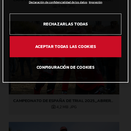
Declaración de confidencialidad de los datos
Impresión
4 MB
.JPG
RECHAZARLAS TODAS
ACEPTAR TODAS LAS COOKIES
CONFIGURACIÓN DE COOKIES
CAMPEONATO DE ESPAÑA DE TRIAL 2025_ABRERA (Barcelona), 1ª prueba_Jaime Busto
4,2 MB
.JPG