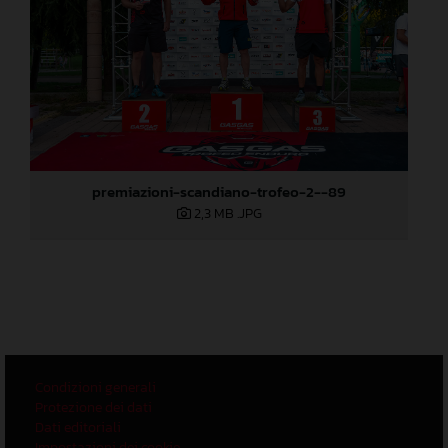
premiazioni-scandiano-trofeo-2--89
2,3 MB
.JPG
Condizioni generali
Protezione dei dati
Dati editoriali
Impostazioni dei cookie