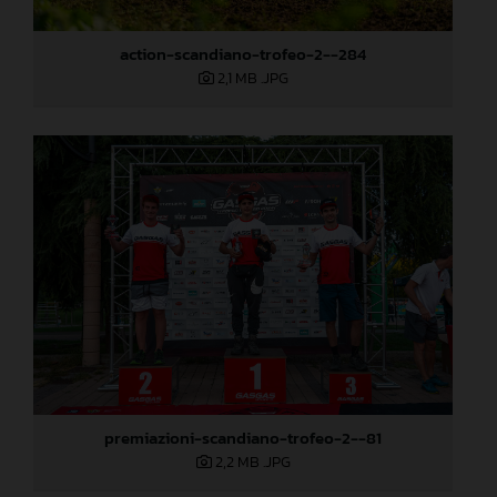
action-scandiano-trofeo-2--284
2,1 MB
.JPG
premiazioni-scandiano-trofeo-2--81
2,2 MB
.JPG