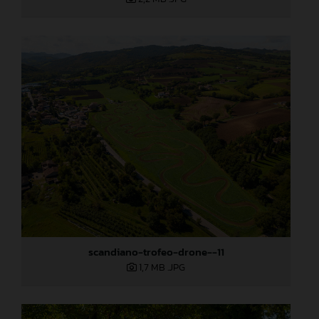
scandiano-trofeo-drone--11
1,7 MB
.JPG