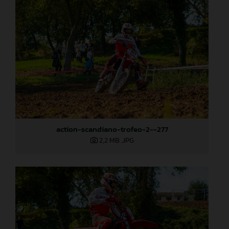
action-scandiano-trofeo-2--277
2,2 MB
.JPG