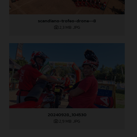
scandiano-trofeo-drone--8
2,3 MB
.JPG
20240928_104530
2,9 MB
.JPG