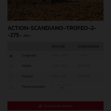
ACTION-SCANDIANO-TROFEO-2-
-275
(. JPG )
MISURE
DIMENSIONI
Originale
4608 x 3072
2,3 MB
Medio
1200 x 800
615,6 KB
Piccolo
600 x 400
219,9 KB
Personalizzato
x
Download diretto