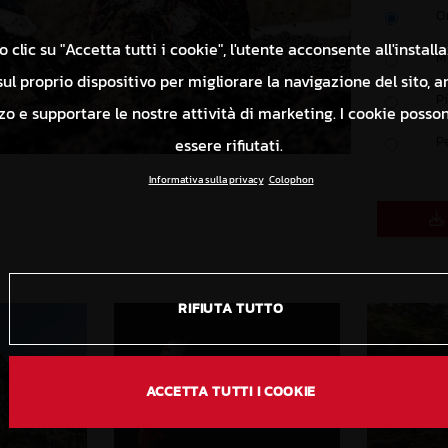
O
 clic su "Accetta tutti i cookie", l'utente acconsente all'install
M
ul proprio dispositivo per migliorare la navigazione del sito, a
P
izzo e supportare le nostre attività di marketing. I cookie poss
P
essere rifiutati.
Informativa sulla privacy
Colophon
RIFIUTA TUTTO
ACCETTA TUTTI I COOKIE