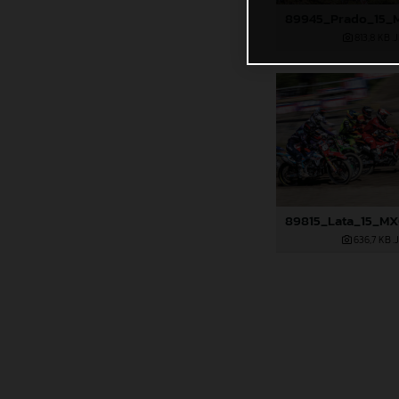
813,8 KB
.
636,7 KB
.