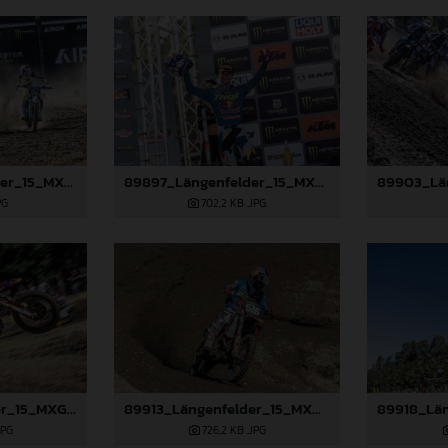
89892_Längenfelder_15_MXGP_Swedem_2024_JPA_22A2529
89897_Längenfelder_15_MXGP_Swedem_2024_JPA_22A3308
PG
702,2 KB
.JPG
89911_Längenfelder_15_MXGP_Swedem_2024_JPA_22A7874
89913_Längenfelder_15_MXGP_Swedem_2024_JPA_22A8982
JPG
726,2 KB
.JPG