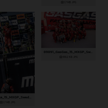
1,7 MB
.JPG
89891_GasGas_15_MXGP_Swedem_2024_JPA_96A0029
991,2 KB
.JPG
89825_Lata_15_MXGP_Swedem_2024_JPA_22A7331
1,7 MB
.JPG