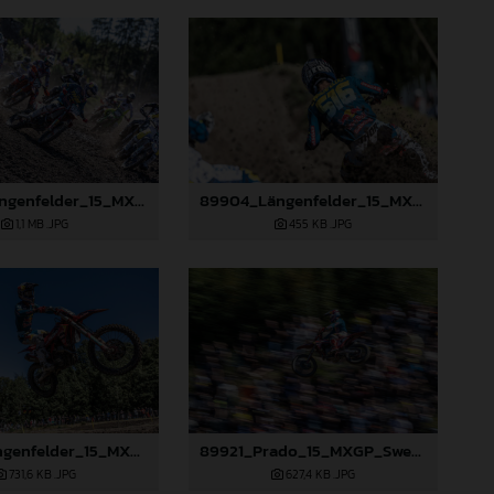
89903_Längenfelder_15_MXGP_Swedem_2024_JPA_22A7353
89904_Längenfelder_15_MXGP_Swedem_2024_JPA_22A7409
1,1 MB
.JPG
455 KB
.JPG
89918_Längenfelder_15_MXGP_Swedem_2024_JPA_96A8855
89921_Prado_15_MXGP_Swedem_2024_JPA_22A0699
731,6 KB
.JPG
627,4 KB
.JPG