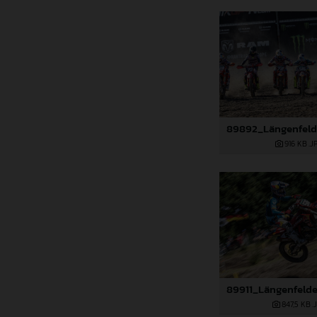
916 KB
.J
847,5 KB
.