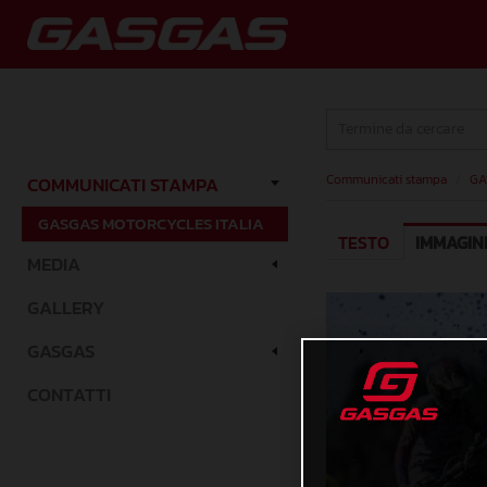
Communicati stampa
/
GA
COMMUNICATI STAMPA
GASGAS MOTORCYCLES ITALIA
TESTO
IMMAGIN
MEDIA
GALLERY
GASGAS
CONTATTI