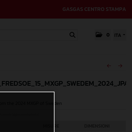
GASGAS CENTRO STAMPA
0
ITA
_FREDSOE_15_MXGP_SWEDEM_2024_JPA_
rom the 2024 MXGP of Sweden
Acevedo (@jpacevedophoto)
MISURE
DIMENSIONI