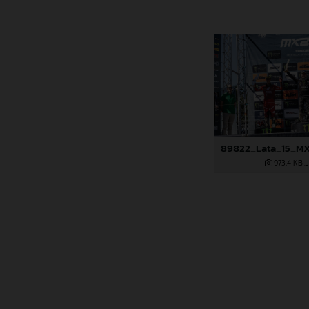
973,4 KB
.