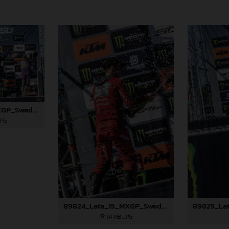
89822_Lata_15_MXGP_Swedem_2024_JPA_22A7260
JPG
89824_Lata_15_MXGP_Swedem_2024_JPA_22A7295
1,4 MB
.JPG