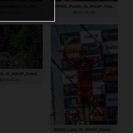
89780_Längenfelder_15_MXGP_Swedem_2024_JPA_96A8308
89790_Prado_15_MXGP_Swedem_2024_JPA_22A8156
683,4 KB
.JPG
316,7 KB
.JPG
89820_Lata_15_MXGP_Swedem_2024_JPA_22A7150
556 KB
.JPG
89821_Lata_15_MXGP_Swedem_2024_JPA_22A7234