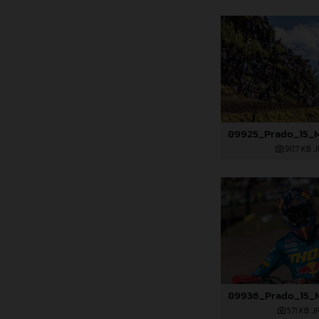
917,7 KB
.
571 KB
.J