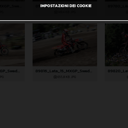
89945_Prado_15_MXGP_Swedem_2024_JPA_96A9497
89776_Längenfelder_15_MXGP_Swedem_2024_JPA_22A8193
IMPOSTAZIONI DEI COOKIE
JPG
149,4 KB
.JPG
89815_Lata_15_MXGP_Swedem_2024_JPA_22A6861
89816_Lata_15_MXGP_Swedem_2024_JPA_22A6911
JPG
655,8 KB
.JPG