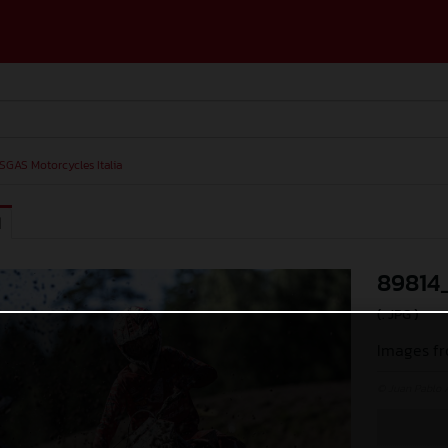
SGAS Motorcycles Italia
I
89814
(. JPG )
Images f
© Juan Pablo 