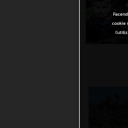
Facendo
cookie s
l'util