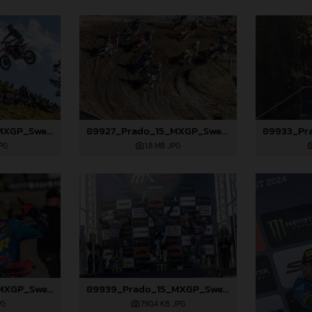
89925_Prado_15_MXGP_Swedem_2024_JPA_22A2024
89927_Prado_15_MXGP_Swedem_2024_JPA_22A3693
JPG
1,8 MB
.JPG
89936_Prado_15_MXGP_Swedem_2024_JPA_22A4894
89939_Prado_15_MXGP_Swedem_2024_JPA_22A5044
PG
790,4 KB
.JPG