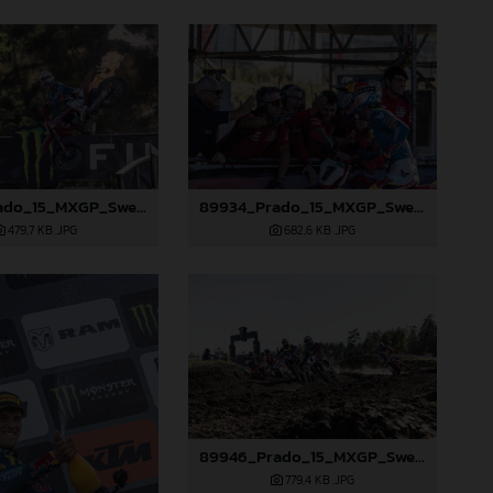
89933_Prado_15_MXGP_Swedem_2024_JPA_22A4688-Mejorado-NR
89934_Prado_15_MXGP_Swedem_2024_JPA_22A4738
479,7 KB
.JPG
682,6 KB
.JPG
89946_Prado_15_MXGP_Swedem_2024_JPA_96A9655
779,4 KB
.JPG