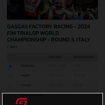
GASGAS FACTORY RACING - 2024
FIM TRIALGP WORLD
CHAMPIONSHIP - ROUND 3, ITALY
(. JPG )
MISURE
DIMENSIONI
Originale
5000 x 3333
7 MB
Medio
1200 x 800
551,6 KB
Piccolo
600 x 400
197 KB
Personalizzato
x