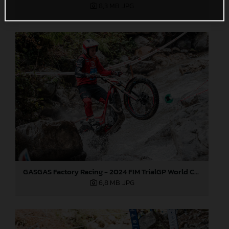
8,3 MB
.JPG
GASGAS Factory Racing - 2024 FIM TrialGP World Championship - Round 3, Italy
6,8 MB
.JPG