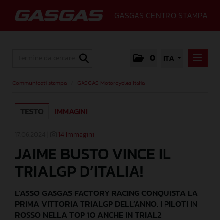
GASGAS CENTRO STAMPA
0
ITA
COMMUNICATI STAMPA
Communicati stampa
/
GASGAS Motorcycles Italia
GASGAS MOTORCYCLES ITALIA
TESTO
IMMAGINI
MEDIA
GALLERY
17.06.2024 |
14 Immagini
JAIME BUSTO VINCE IL
GASGAS
TRIALGP D’ITALIA!
CONTATTI
L’ASSO GASGAS FACTORY RACING CONQUISTA LA
PRIMA VITTORIA TRIALGP DELL’ANNO. I PILOTI IN
ROSSO NELLA TOP 10 ANCHE IN TRIAL2