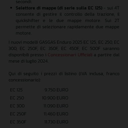
secondi.
Selettore di mappe (di serie sulla EC 125)
- sui 4T
consente di gestire il controllo della trazione, il
quickshifter e le due mappe motore. Sui 2T
permette di selezionare rapidamente due mappe
motore.
I nuovi modelli GASGAS Enduro 2025 EC 125, EC 250, EC
300, EC 250F, EC 350F, EC 450F, EC 500F saranno
disponibili presso i
Concessionari Ufficiali
a partire dal
mese di luglio 2024.
Qui di seguito i prezzi di listino (IVA inclusa, franco
concessionario):
EC 125
9.750 EURO
EC 250
10.900 EURO
EC 300
11.090 EURO
EC 250F
11.460 EURO
EC 350F
11.730 EURO