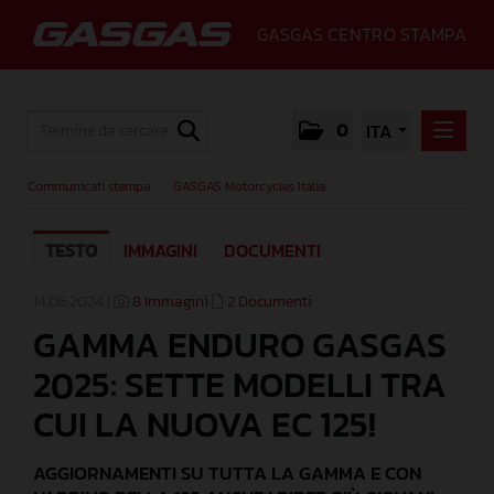
GASGAS CENTRO STAMPA
0
ITA
COMMUNICATI STAMPA
Communicati stampa
/
GASGAS Motorcycles Italia
GASGAS MOTORCYCLES ITALIA
TESTO
IMMAGINI
DOCUMENTI
MEDIA
GALLERY
14.06.2024 |
8 Immagini
2 Documenti
GAMMA ENDURO GASGAS
GASGAS
2025: SETTE MODELLI TRA
CONTATTI
CUI LA NUOVA EC 125!
AGGIORNAMENTI SU TUTTA LA GAMMA E CON