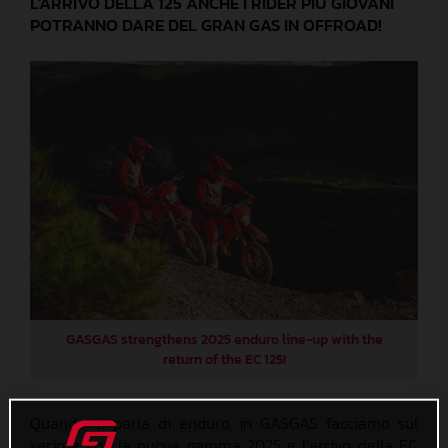
L'ARRIVO DELLA 125 ANCHE I RIDER PIÙ GIOVANI
POTRANNO DARE DEL GRAN GAS IN OFFROAD!
GASGAS strengthens 2025 enduro line-up with the
return of the EC 125!
Quando si parla di enduro, in GASGAS facciamo sul
serio e con la nuova gamma 2025 e l’arrivo della EC