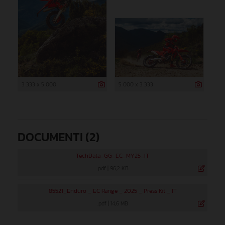
3 333 x 5 000
5 000 x 3 333
DOCUMENTI (2)
TechData_GG_EC_MY25_IT
.pdf
|
96,2 KB
85521_Enduro _ EC Range _ 2025 _ Press Kit _ IT
.pdf
|
14,6 MB