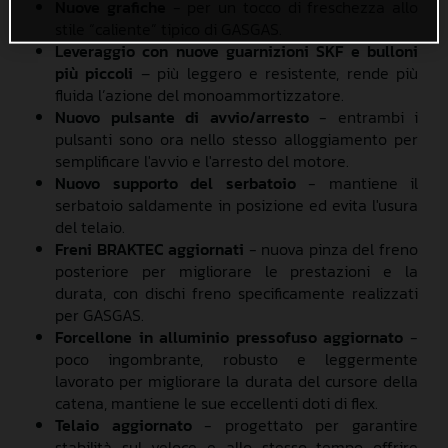
Nuove grafiche
- per un tocco di freschezza allo
stile “caliente” tipico di GASGAS.
Leveraggio con nuove guarnizioni SKF e bulloni
più piccoli
– più leggero e resistente, rende più
fluida l’azione del monoammortizzatore.
Nuovo pulsante di avvio/arresto
- entrambi i
pulsanti sono ora nello stesso alloggiamento per
semplificare l'avvio e l'arresto del motore.
Nuovo supporto del serbatoio
- mantiene il
serbatoio saldamente in posizione ed evita l'usura
del telaio.
Freni BRAKTEC aggiornati
- nuova pinza del freno
posteriore per migliorare le prestazioni e la
durata, con dischi freno specificamente realizzati
per GASGAS.
Forcellone in alluminio pressofuso aggiornato
-
poco ingombrante, robusto e leggermente
lavorato per migliorare la durata del cursore della
catena, mantiene le sue eccellenti doti di flex.
Telaio aggiornato
- progettato per garantire
stabilità sul veloce e allo stesso tempo offrire