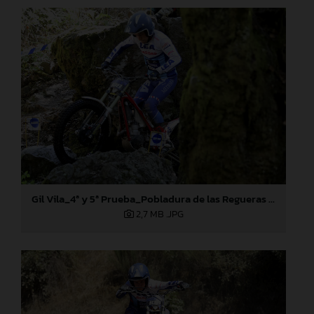
Gil Vila_4ª y 5ª Prueba_Pobladura de las Regueras (León)
2,7 MB
.JPG