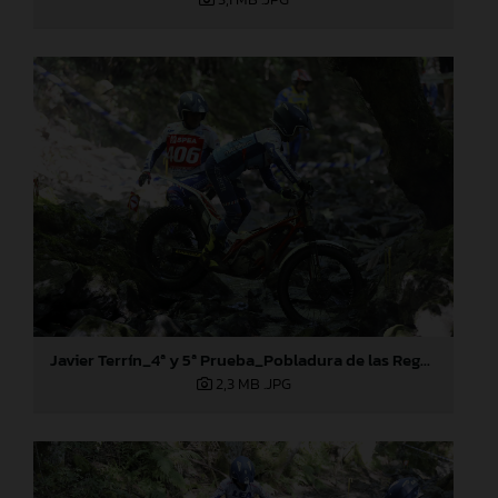
Javier Terrín_4ª y 5ª Prueba_Pobladura de las Regueras (León)
2,3 MB
.JPG