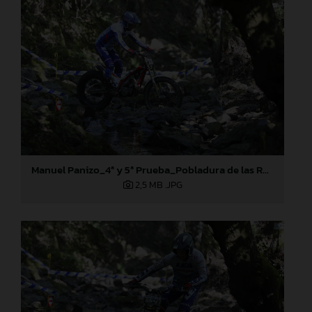
Manuel Panizo_4ª y 5ª Prueba_Pobladura de las Regueras (León)
2,5 MB
.JPG