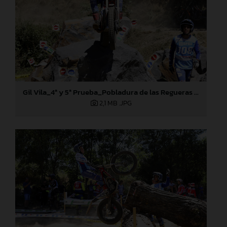
Gil Vila_4ª y 5ª Prueba_Pobladura de las Regueras (León)
2,1 MB
.JPG