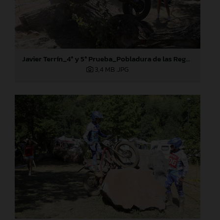
Javier Terrín_4ª y 5ª Prueba_Pobladura de las Regueras (León)
3,4 MB
.JPG