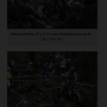
Manuel Panizo_4ª y 5ª Prueba_Pobladura de las Regueras (León)
2,3 MB
.JPG