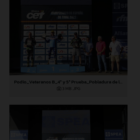
Podio_Veteranos B_4ª y 5ª Prueba_Pobladura de las Regueras (León)
3 MB
.JPG