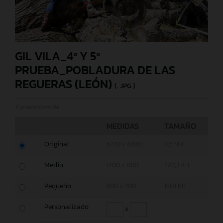
GIL VILA_4ª Y 5ª
PRUEBA_POBLADURA DE LAS
REGUERAS (LEÓN)
(. JPG )
© jcvazquezmedia
MEDIDAS
TAMAÑO
Original
6720 x 4480
3,5 MB
Medio
1200 x 800
420,3 KB
Pequeño
600 x 400
150,1 KB
Personalizado
x