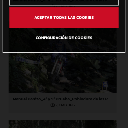
2,3 MB
.JPG
ACEPTAR TODAS LAS COOKIES
CONFIGURACIÓN DE COOKIES
Manuel Panizo_4ª y 5ª Prueba_Pobladura de las Regueras (León)
2,7 MB
.JPG